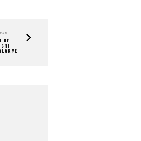
IVANT
R DE
 CRI
ALARME