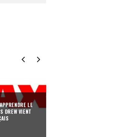
 APPRENDRE LE
LES ARTISTES FEMMES NE REPRÉS
IS DREW VIENT
QUE 21% DES LINE-UPS DE FESTIVA
ÇAIS
ÉLECTRONIQUES
REVUE DE PRESSE
·
10/03/2020