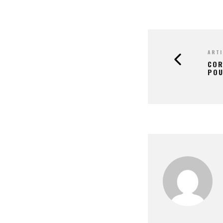
ARTI
COR
POU