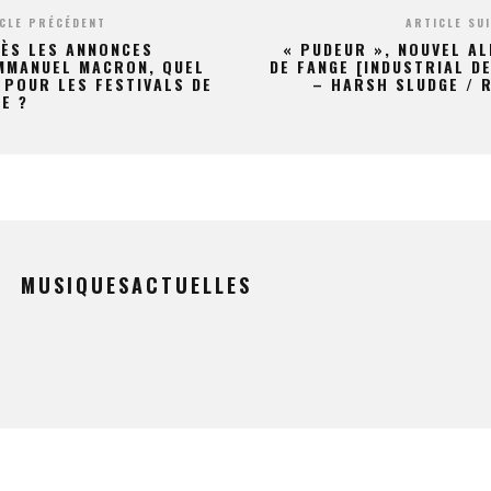
CLE PRÉCÉDENT
ARTICLE SU
ÈS LES ANNONCES
« PUDEUR », NOUVEL A
MMANUEL MACRON, QUEL
DE FANGE [INDUSTRIAL D
 POUR LES FESTIVALS DE
– HARSH SLUDGE / 
E ?
MUSIQUESACTUELLES