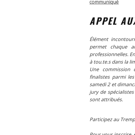
communiqué
APPEL AU
Élément incontour
permet chaque an
professionnelles. E
à tou.te.s dans la 
Une commission d’
finalistes parmi le
samedi 2 et dimanch
jury de spécialiste
sont attribués.
Participez au Trempl
Pour vous inscrire,