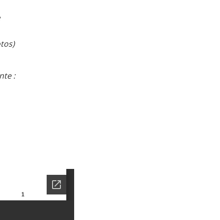
tos)
te :