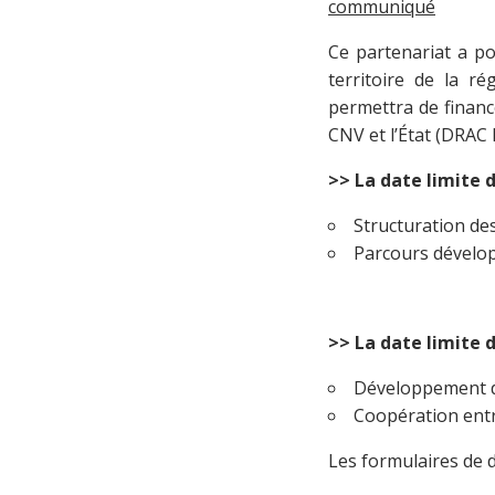
communiqué
Ce partenariat a po
territoire de la r
permettra de finance
CNV et l’État (DRAC 
>> La date limite 
Structuration des
Parcours dévelop
>> La date limite 
Développement d
Coopération entr
Les formulaires de 