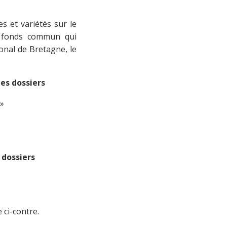
s et variétés sur le
un fonds commun qui
ional de Bretagne, le
les dossiers
 »
 dossiers
 ci-contre.