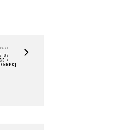
IVANT
E DE
GE /
RENNES]