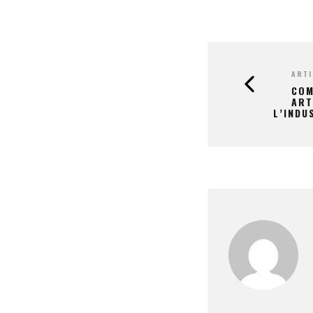
ARTI
COM
ART
L’INDU