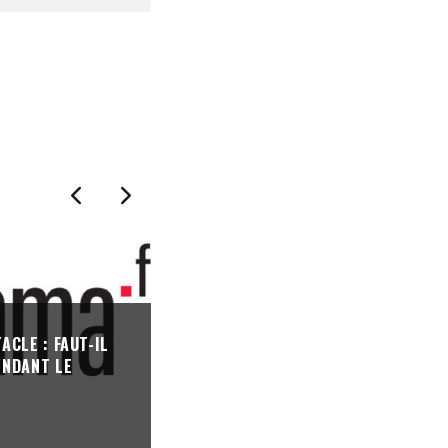
CLE : FAUT-IL
INTERMITTENTS : REPOUSSER LA “
ENDANT LE
ANNIVERSAIRE” DURANT LE CONFIN
SERA-T-IL SUFFISANT ?
COVID 19
·
14/04/2020