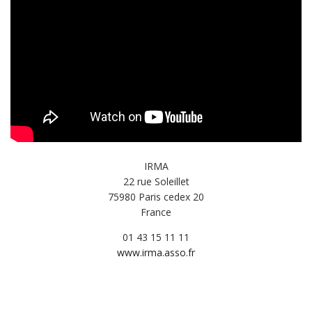
IRMA
22 rue Soleillet
75980 Paris cedex 20
France
01 43 15 11 11
www.irma.asso.fr