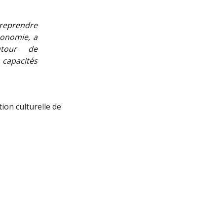
treprendre
conomie, a
utour de
 capacités
tion culturelle de