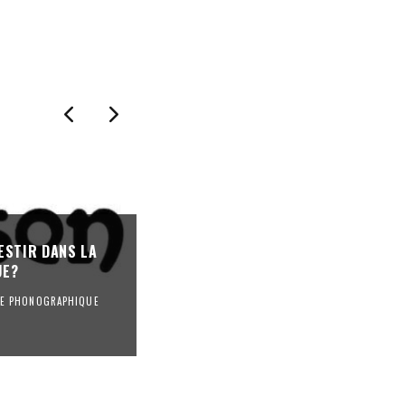
« ON EST ARRIVÉ AU BOUT D’UN SY
ESTIR DANS LA
: 80% DES FESTIVALS DE MUSIQUE 
UE?
FACE À DES DIFFICULTÉS FINANCIÈR
RIE PHONOGRAPHIQUE
FESTIVALS
REVUE DE PRESSE
·
23/10/2025