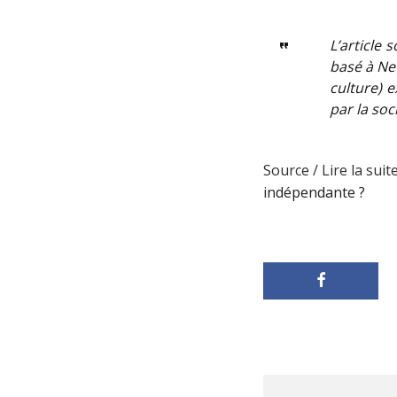
L’article
basé à New
culture) 
par la so
Source / Lire la suite
indépendante ?