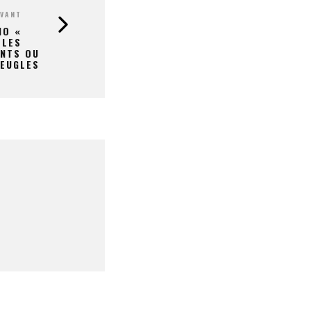
IVANT
NO «
 LES
NTS OU
EUGLES