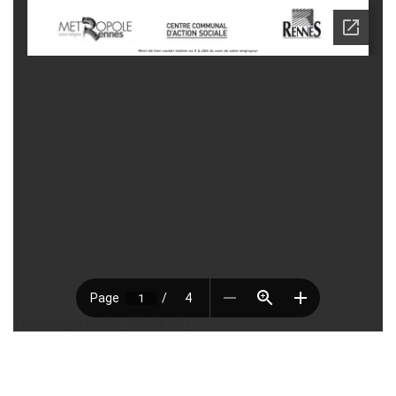
Téléchargez l'offre [273.58 KB]