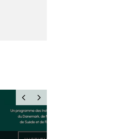
APPEL À CANDIDATURES POUR « PÉ
! » DISPOSITIF D’INSERTION