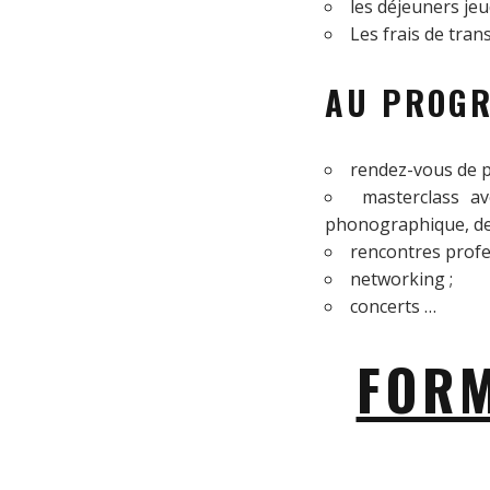
les déjeuners jeu
Les frais de tran
AU PROG
rendez-vous de p
masterclass av
phonographique, de l
rencontres profes
networking ;
concerts …
FORM