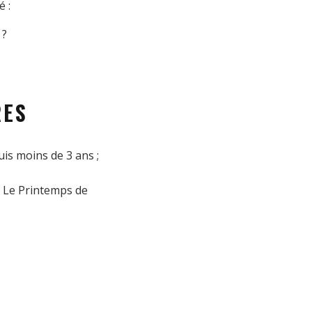
 :
 ?
RES
is moins de 3 ans ;
r Le Printemps de