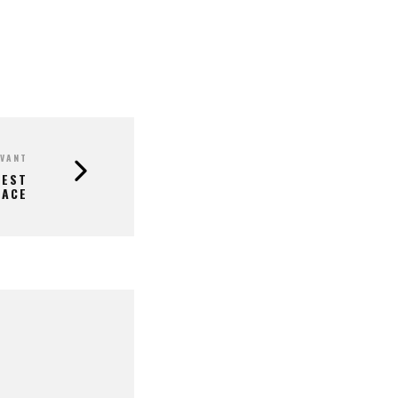
IVANT
 EST
LACE