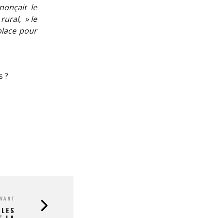
nonçait le
rural, » le
place pour
s ?
IVANT
 LES
E LA