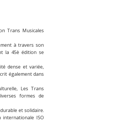
tion Trans Musicales
amment à travers son
t la 45è édition se
ité dense et variée,
nscrit également dans
lturelle, Les Trans
diverses formes de
urable et solidaire.
on internationale ISO