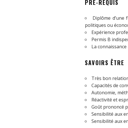
PRÉ-REQUIS
Diplôme d’une 
politiques ou écono
Expérience profes
Permis B indispe
La connaissance d
SAVOIRS ÊTRE
Très bon relatio
Capacités de conv
Autonomie, méth
Réactivité et espri
Goût prononcé pou
Sensibilité aux en
Sensibilité aux e