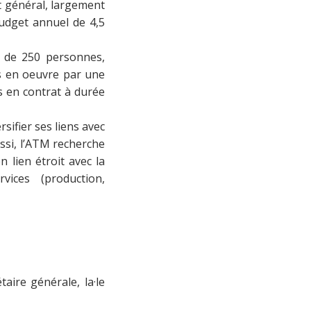
êt général, largement
 budget annuel de 4,5
s de 250 personnes,
is en oeuvre par une
 en contrat à durée
sifier ses liens avec
ussi, l’ATM recherche
 lien étroit avec la
rvices (production,
aire générale, la·le