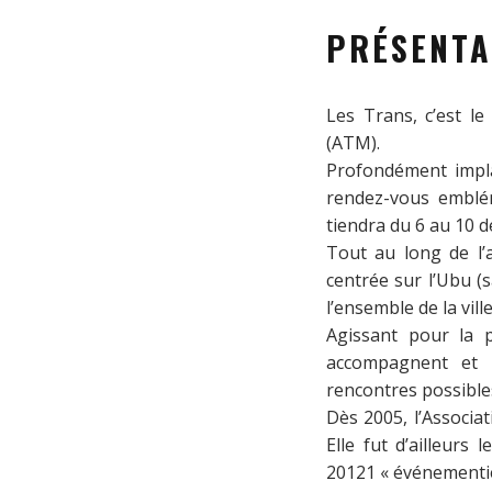
PRÉSENTA
Les Trans, c’est le
(ATM).
Profondément implan
rendez-vous emblém
tiendra du 6 au 10 
Tout au long de l’a
centrée sur l’Ubu (s
l’ensemble de la vil
Agissant pour la p
accompagnent et p
rencontres possibles
Dès 2005, l’Associa
Elle fut d’ailleurs 
20121 « événementie