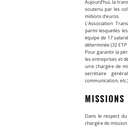
Aujourd’hui, la tran
soutenu par les coll
millions d’euros.
L’Association Tran
parmi lesquelles le
équipe de 17 salar
déterminée (32 ETP à
Pour garantir la pér
les entreprises et d
un·e chargé·e de mi
secrétaire général
communication, etc.)
MISSIONS
Dans le respect du 
chargé·e de mission 