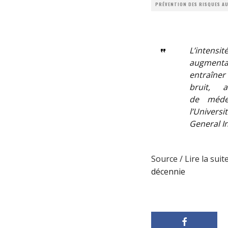
PRÉVENTION DES RISQUES AU
L’intens
augmenta
entraîner
bruit, 
de
méde
l’
Universi
General I
Source / Lire la suite
décennie