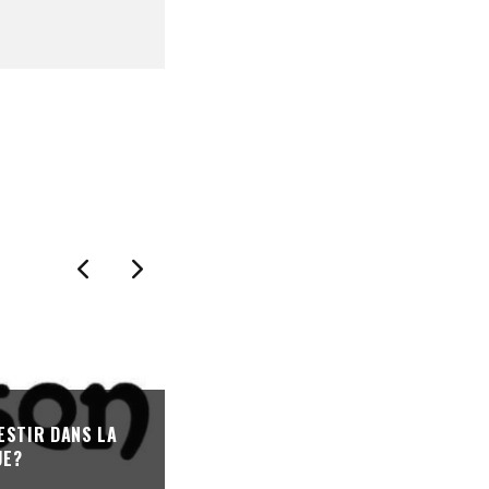
« ON EST ARRIVÉ AU BOUT D’UN SY
ESTIR DANS LA
: 80% DES FESTIVALS DE MUSIQUE 
UE?
FACE À DES DIFFICULTÉS FINANCIÈR