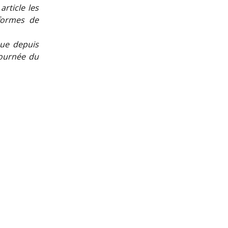
rticle les
eformes de
que depuis
journée du