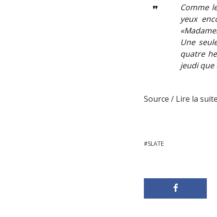
Comme les
yeux enco
«MadameX»
Une seule
quatre he
jeudi que
Source / Lire la suite
SLATE