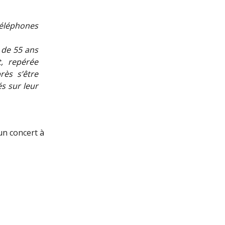
téléphones
s de 55 ans
, repérée
ès s’être
és sur leur
 un concert à