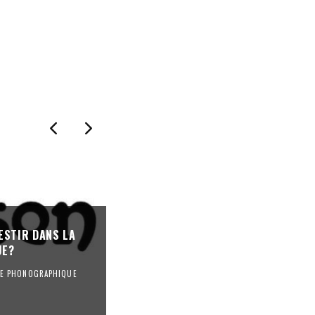
« ON EST ARRIVÉ AU BOUT D’UN SY
ESTIR DANS LA
: 80% DES FESTIVALS DE MUSIQUE 
UE?
FACE À DES DIFFICULTÉS FINANCIÈR
RIE PHONOGRAPHIQUE
FESTIVALS
REVUE DE PRESSE
·
23/10/2025