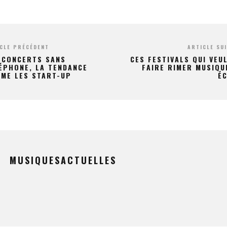
CLE PRÉCÉDENT
ARTICLE SU
 CONCERTS SANS
CES FESTIVALS QUI VEU
ÉPHONE, LA TENDANCE
FAIRE RIMER MUSIQU
IME LES START-UP
É
MUSIQUESACTUELLES