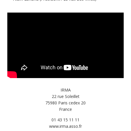
IRMA
22 rue Soleillet
75980 Paris cedex 20
France
01 43 15 11 11
www.irma.asso.fr