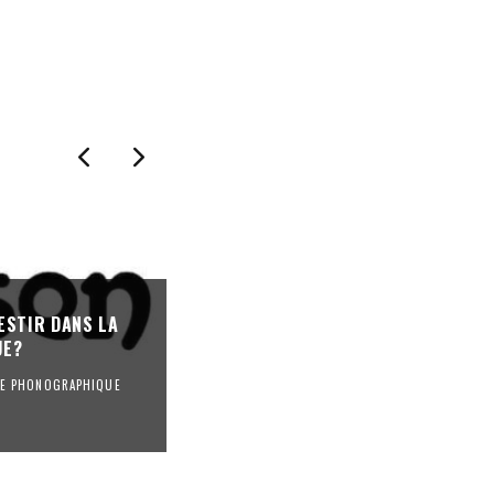
« ON EST ARRIVÉ AU BOUT D’UN SY
ESTIR DANS LA
: 80% DES FESTIVALS DE MUSIQUE 
UE?
FACE À DES DIFFICULTÉS FINANCIÈR
RIE PHONOGRAPHIQUE
FESTIVALS
REVUE DE PRESSE
·
23/10/2025