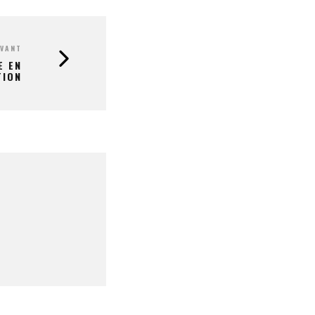
IVANT
E EN
TION