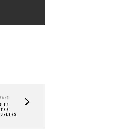
IVANT
R LE
STES
TUELLES