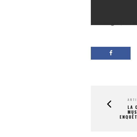
Télécharger [1.04 
ARTI
LA 
MUS
ENQUÊT