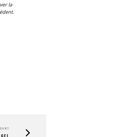
ver la
édent.
IVANT
 GEL