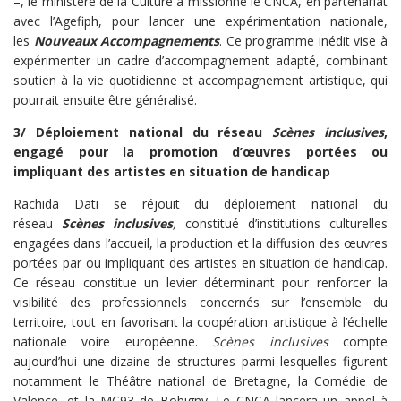
–, le ministère de la Culture a missionné le CNCA, en partenariat
avec l’Agefiph, pour lancer une expérimentation nationale,
les
Nouveaux Accompagnements
. Ce programme inédit vise à
expérimenter un cadre d’accompagnement adapté, combinant
soutien à la vie quotidienne et accompagnement artistique, qui
pourrait ensuite être généralisé.
3/ Déploiement national du réseau
Scènes inclusives
,
engagé pour la promotion d’œuvres portées ou
impliquant des artistes en situation de handicap
Rachida Dati se réjouit du déploiement national du
réseau
Scènes inclusives
,
constitué d’institutions culturelles
engagées dans l’accueil, la production et la diffusion des œuvres
portées par ou impliquant des artistes en situation de handicap.
Ce réseau constitue un levier déterminant pour renforcer la
visibilité des professionnels concernés sur l’ensemble du
territoire, tout en favorisant la coopération artistique à l’échelle
nationale voire européenne.
Scènes inclusives
compte
aujourd’hui une dizaine de structures parmi lesquelles figurent
notamment le Théâtre national de Bretagne, la Comédie de
Valence, et la MC93 de Bobigny. Le CNCA lancera un appel à