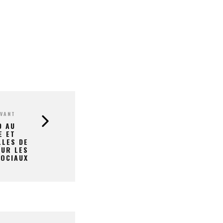
IVANT
D AU
E ET
LLES DE
SUR LES
SOCIAUX