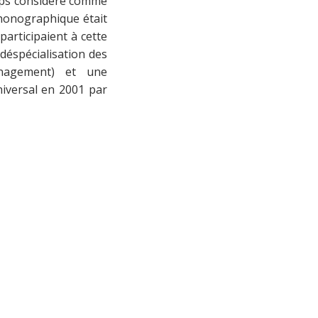
emps considéré comme
phonographique était
articipaient à cette
déspécialisation des
management) et une
niversal en 2001 par