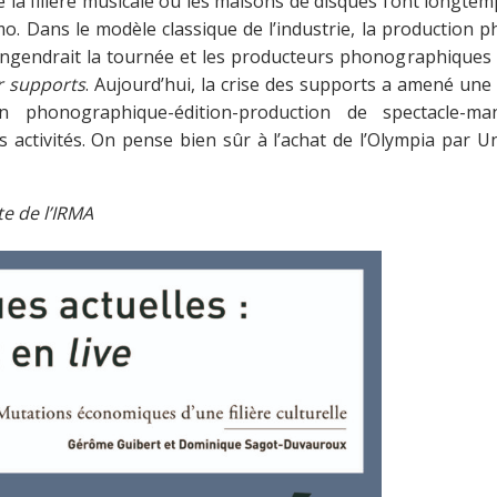
 la filière musicale où les maisons de disques l’ont longt
mo. Dans le modèle classique de l’industrie, la production 
engendrait la tournée et les producteurs phonographiques p
r supports
. Aujourd’hui, la crise des supports a amené une 
on phonographique-édition-production de spectacle-
s activités. On pense bien sûr à l’achat de l’Olympia par U
ite de l’IRMA