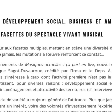
E DÉVELOPPEMENT SOCIAL, BUSINESS ET A
 FACETTES DU SPECTACLE VIVANT MUSICAL
r aux facettes multiples, mettant en scène une diversité d’
 jamais, les mutations à l’œuvre renforcent ce constat…
ignements de
Musiques actuelles : ça part en
live, nouvel
ue Sagot-Duvauroux, coédité par l’Irma et le Deps. À 
us s’intéresse à ceux dont l’activité première n’est pas le
vestissent, pour diverses raisons : développement social e
fin aménagement et attractivité des territoires. (cf.
Interview
le de variété a toujours généré de l’attirance. Plus que jam
nt un intérêt, voire des volontés d’investissement “extérieu