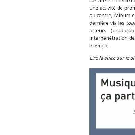
cas au sein même de
une activité de pro
au centre, l’album 
dernière via les
tou
acteurs (producti
interpénétration de
exemple.
Lire la suite sur le s