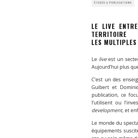
ÉTUDES & PUBLICATIONS
LE LIVE ENTR
TERRITOIRE
LES MULTIPLES
Le
live
est un secteu
Aujourd’hui plus que
C’est un des ense
Guibert et Dominiq
publication, ce foc
l’utilisent ou l’in
development
, et en
Le monde du spectac
équipements suscite