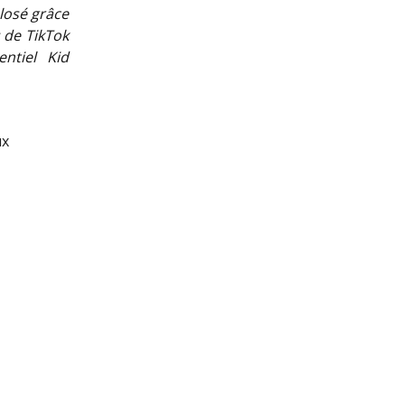
losé grâce
s de TikTok
ntiel Kid
ux