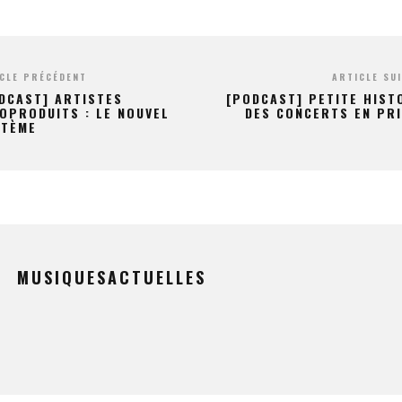
CLE PRÉCÉDENT
ARTICLE SU
DCAST] ARTISTES
[PODCAST] PETITE HIST
OPRODUITS : LE NOUVEL
DES CONCERTS EN PR
STÈME
MUSIQUESACTUELLES