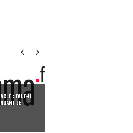
CLE : FAUT-IL
INTERMITTENTS : REPOUSSER LA “
ENDANT LE
ANNIVERSAIRE” DURANT LE CONFIN
SERA-T-IL SUFFISANT ?
COVID 19
·
14/04/2020