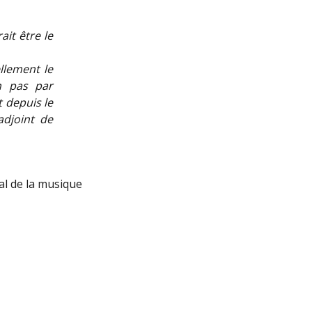
ait être le
ellement le
n pas par
t depuis le
adjoint de
nal de la musique