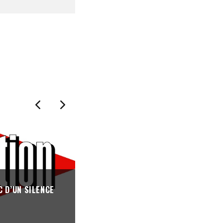
 D’UN SILENCE
THÉRÉMINE, LE MEILLEUR DES OND
REVUE DE PRESSE
·
06/04/2020