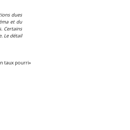
tions dues
inéma et du
s. Certains
. Le détail
un taux pourri»