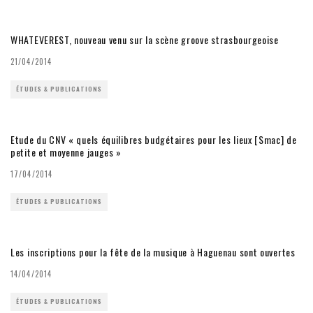
WHATEVEREST, nouveau venu sur la scène groove strasbourgeoise
21/04/2014
ÉTUDES & PUBLICATIONS
Etude du CNV « quels équilibres budgétaires pour les lieux [Smac] de
petite et moyenne jauges »
17/04/2014
ÉTUDES & PUBLICATIONS
Les inscriptions pour la fête de la musique à Haguenau sont ouvertes
14/04/2014
ÉTUDES & PUBLICATIONS