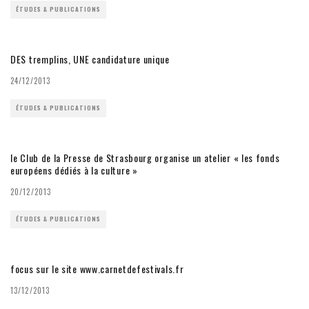
ÉTUDES & PUBLICATIONS
DES tremplins, UNE candidature unique
24/12/2013
ÉTUDES & PUBLICATIONS
le Club de la Presse de Strasbourg organise un atelier « les fonds
européens dédiés à la culture »
20/12/2013
ÉTUDES & PUBLICATIONS
focus sur le site www.carnetdefestivals.fr
13/12/2013