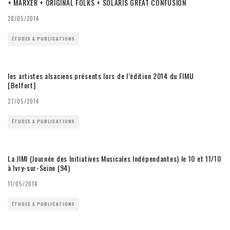
+ MARXER + ORIGINAL FOLKS + SOLARIS GREAT CONFUSION
28/05/2014
ÉTUDES & PUBLICATIONS
les artistes alsaciens présents lors de l’édition 2014 du FIMU
[Belfort]
27/05/2014
ÉTUDES & PUBLICATIONS
La JIMI (Journée des Initiatives Musicales Indépendantes) le 10 et 11/10
à Ivry-sur-Seine (94)
11/05/2014
ÉTUDES & PUBLICATIONS